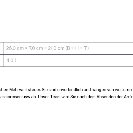
26,0 cm × 7,0 cm × 21,0 cm (B × H × T)
4,0 l
ichen Mehrwertsteuer. Sie sind unverbindlich und hängen von weiteren
asispreisen usw ab. Unser Team wird Sie nach dem Absenden der Anf