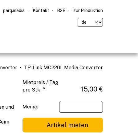
parq.media
Kontakt
B2B
zur Produktion
nverter
TP-Link MC220L Media Converter
Mietpreis / Tag
15,00 €
*
pro Stk
Menge
en und
Beim
Artikel mieten