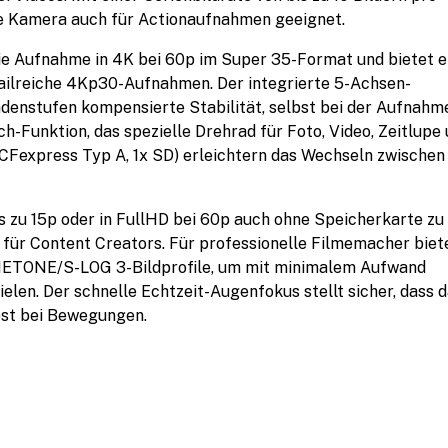
ie Kamera auch für Actionaufnahmen geeignet.
die Aufnahme in 4K bei 60p im Super 35-Format und bietet e
ailreiche 4Kp30-Aufnahmen. Der integrierte 5-Achsen-
lendenstufen kompensierte Stabilität, selbst bei der Aufnahm
h-Funktion, das spezielle Drehrad für Foto, Video, Zeitlupe
 CFexpress Typ A, 1x SD) erleichtern das Wechseln zwischen
bis zu 15p oder in FullHD bei 60p auch ohne Speicherkarte zu
s für Content Creators. Für professionelle Filmemacher biet
INETONE/S-LOG 3-Bildprofile, um mit minimalem Aufwand
elen. Der schnelle Echtzeit-Augenfokus stellt sicher, dass 
bst bei Bewegungen.