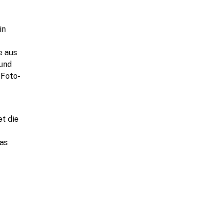
in
e aus
 und
 Foto-
et die
das