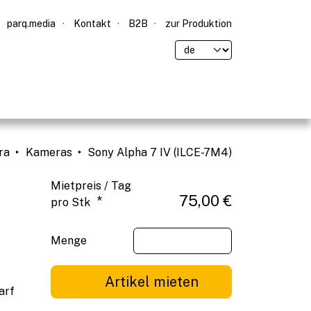
parq.media
Kontakt
B2B
zur Produktion
ra
Kameras
Sony Alpha 7 IV (ILCE-7M4)
Mietpreis / Tag
75,00 €
*
pro Stk
Menge
Artikel mieten
arf