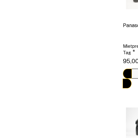
Panas
Mietpre
*
Tag
95,00