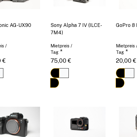
onic AG-UX90
Sony Alpha 7 IV (ILCE-
GoPro 8 
7M4)
is /
Mietpreis /
Mietpreis 
*
*
Tag
Tag
 €
75,00 €
20,00 €