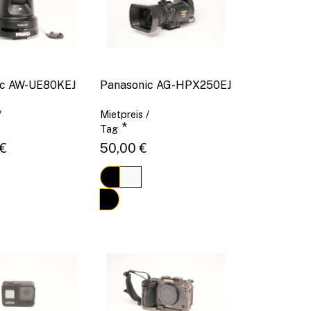
ic AW-UE80KEJ
Panasonic AG-HPX250EJ
/
Mietpreis /
*
Tag
€
50,00 €